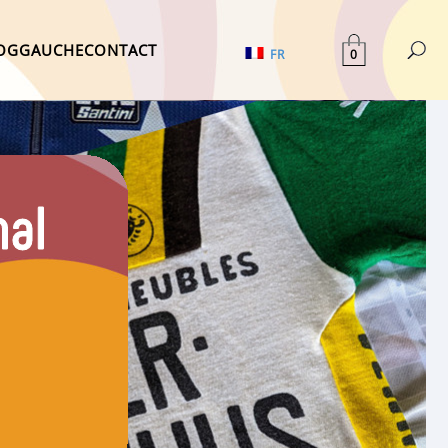
OG
GAUCHE
CONTACT
0
FR
nal