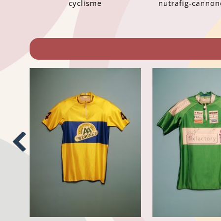
cyclisme
nutrafig-cannon