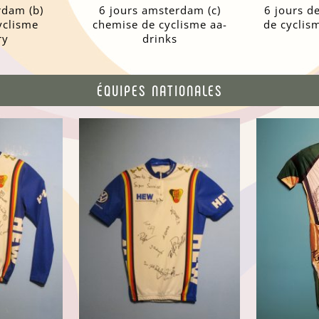
rdam (b)
6 jours amsterdam (c)
6 jours de
yclisme
chemise de cyclisme aa-
de cyclis
ry
drinks
ÉQUIPES NATIONALES