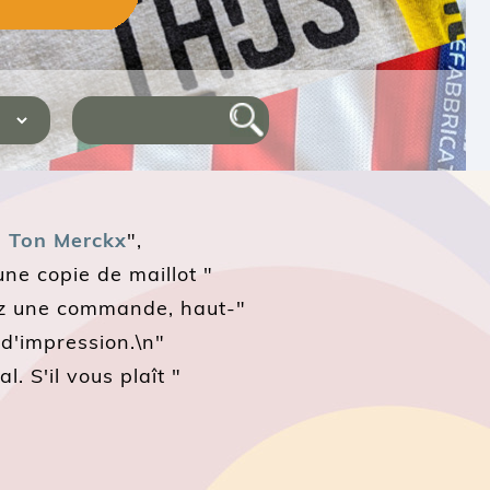
e
Ton Merckx
",
ne copie de maillot "
ez une commande, haut-"
 d'impression.\n"
. S'il vous plaît "