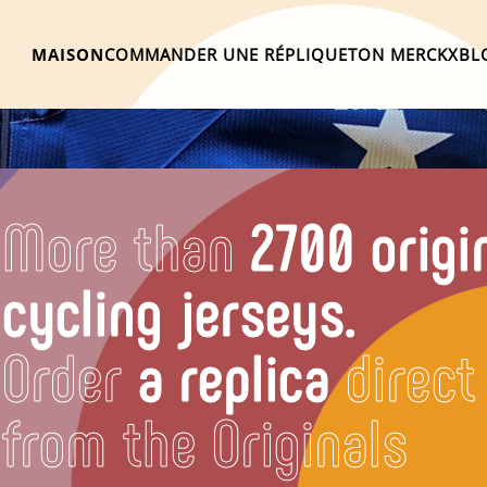
MAISON
COMMANDER UNE RÉPLIQUE
TON MERCKX
BL
More than
2700 origi
cycling jerseys.
Order
a replica
direct
from the Originals