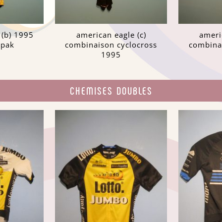
 (b) 1995
american eagle (c)
ameri
spak
combinaison cyclocross
combina
1995
CHEMISES DOUBLES