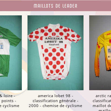
MAILLOTS DE LEADER
& loire -
america lobet 98 -
arctic r
 points -
classification générale -
classific
e cyclisme
2000 - chemise de cyclisme
maillot d
maillo