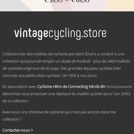
de
Ce
prix :
produit
a
€ 59,95
plusieurs
à
variations.
€ 69,95
Les
options
peuvent
.
être
Collectionner des maillots de cyclisme pendant 30 ans a conduit à une
choisies
collection qui pourrait remplir un stade de football - plus de 2400 maillots
sur
de cyclisme originaux de 62 pays. Des grandes équipes cyclistes bien
la
page
connues aux petits clubs cyclistes. De 1952 à nos jours.
du
produit
En association avec
Cyclisme rétro de Connecting Minds BV
nous pouvons
désormais vous proposer une réplique du maillot cycliste (pour l'an 2000)
de la collection.
Avez-vous une chemise de cyclisme qui n'est pas encore dans ma
collection ?
Contactez-nous >