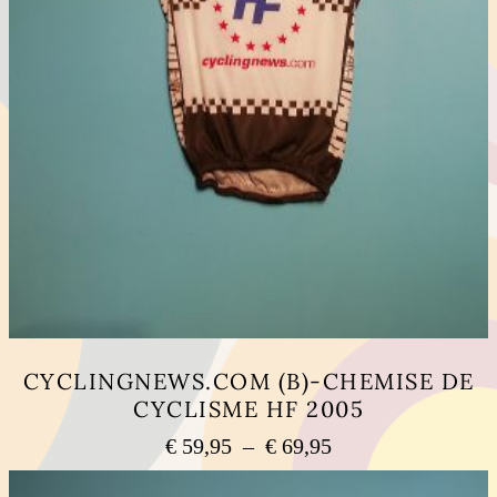
CYCLINGNEWS.COM (B)-CHEMISE DE
CYCLISME HF 2005
Plage
€
59,95
–
€
69,95
de
Ce
prix :