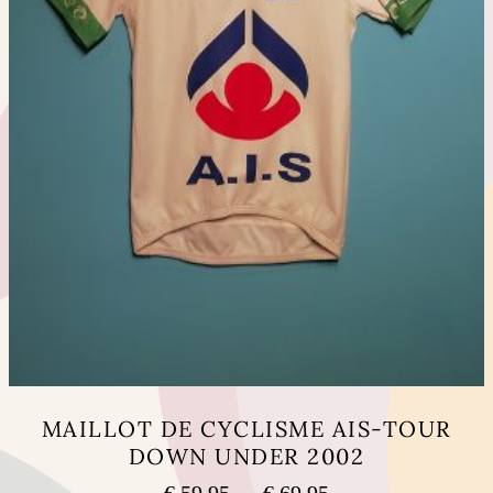
du
produit
MAILLOT DE CYCLISME AIS-TOUR
DOWN UNDER 2002
Plage
€
59,95
–
€
69,95